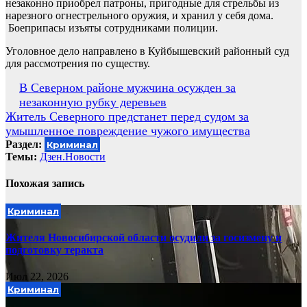
незаконно приобрел патроны, пригодные для стрельбы из
нарезного огнестрельного оружия, и хранил у себя дома.
Боеприпасы изъяты сотрудниками полиции.
Уголовное дело направлено в Куйбышевский районный суд
для рассмотрения по существу.
Навигация
В Северном районе мужчина осужден за
незаконную рубку деревьев
по
Житель Северного предстанет перед судом за
записям
умышленное повреждение чужого имущества
Раздел:
Криминал
Темы:
Дзен.Новости
Похожая запись
Криминал
Жителя Новосибирской области осудили за госизмену и
подготовку теракта
Июл 22, 2026
Криминал