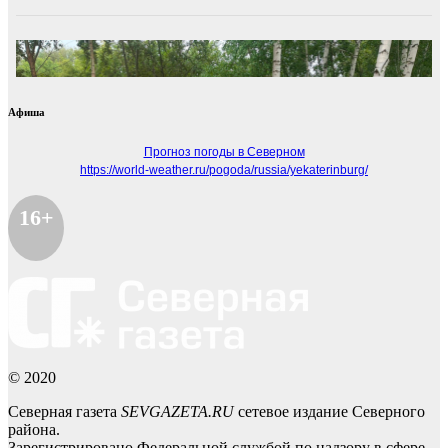
Афиша
Прогноз погоды в Северном
https://world-weather.ru/pogoda/russia/yekaterinburg/
16+
© 2020
Северная газета
SEVGAZETA.RU
сетевое издание Северного
района.
Зарегистрировано Федеральной службой по надзору в сфере