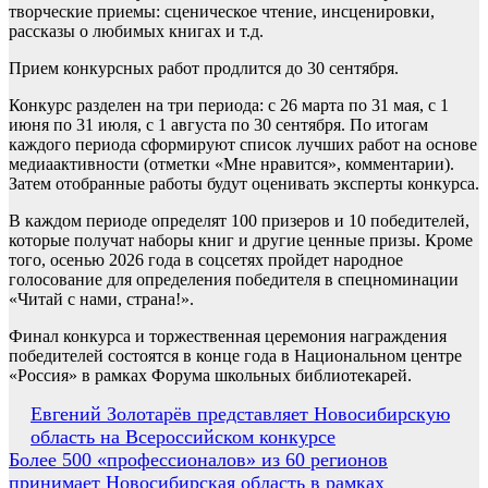
творческие приемы: сценическое чтение, инсценировки,
рассказы о любимых книгах и т.д.
Прием конкурсных работ продлится до 30 сентября.
Конкурс разделен на три периода: с 26 марта по 31 мая, с 1
июня по 31 июля, с 1 августа по 30 сентября. По итогам
каждого периода сформируют список лучших работ на основе
медиаактивности (отметки «Мне нравится», комментарии).
Затем отобранные работы будут оценивать эксперты конкурса.
В каждом периоде определят 100 призеров и 10 победителей,
которые получат наборы книг и другие ценные призы. Кроме
того, осенью 2026 года в соцсетях пройдет народное
голосование для определения победителя в спецноминации
«Читай с нами, страна!».
Финал конкурса и торжественная церемония награждения
победителей состоятся в конце года в Национальном центре
«Россия» в рамках Форума школьных библиотекарей.
Навигация
Евгений Золотарёв представляет Новосибирскую
область на Всероссийском конкурсе
по
Более 500 «профессионалов» из 60 регионов
записям
принимает Новосибирская область в рамках