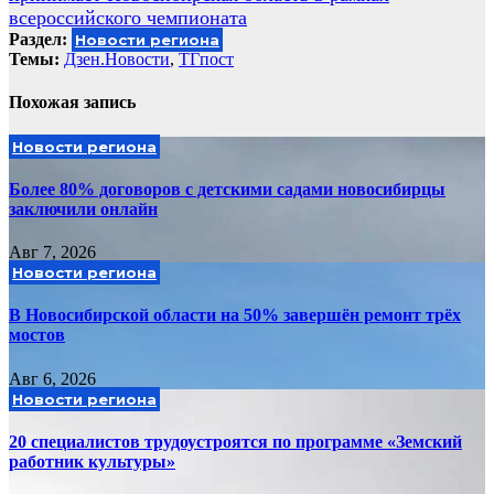
всероссийского чемпионата
Раздел:
Новости региона
Темы:
Дзен.Новости
,
ТГпост
Похожая запись
Новости региона
Более 80% договоров с детскими садами новосибирцы
заключили онлайн
Авг 7, 2026
Новости региона
В Новосибирской области на 50% завершён ремонт трёх
мостов
Авг 6, 2026
Новости региона
20 специалистов трудоустроятся по программе «Земский
работник культуры»