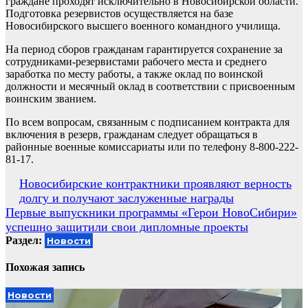
граждане проходят исключительно в Новосибирской области.
Подготовка резервистов осуществляется на базе
Новосибирского высшего военного командного училища.
На период сборов гражданам гарантируется сохранение за
сотрудниками-резервистами рабочего места и среднего
заработка по месту работы, а также оклад по воинской
должности и месячный оклад в соответствии с присвоенным
воинским званием.
По всем вопросам, связанным с подписанием контракта для
включения в резерв, гражданам следует обращаться в
районные военные комиссариаты или по телефону 8-800-222-
81-17.
Навигация
Новосибирские контрактники проявляют верность
долгу и получают заслуженные награды
по
Первые выпускники программы «Герои НовоСибири»
записям
успешно защитили свои дипломные проекты
Раздел:
Новости
Похожая запись
Новости