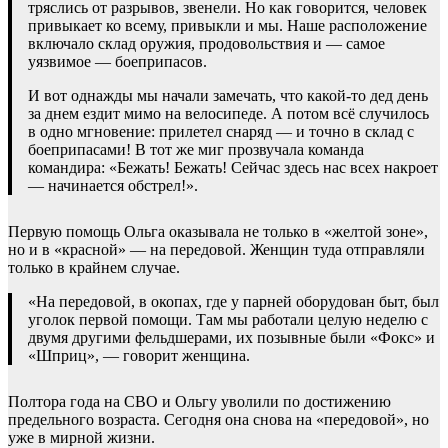
тряслись от разрывов, звенели. Но как говорится, человек
привыкает ко всему, привыкли и мы. Наше расположение
включало склад оружия, продовольствия и — самое
уязвимое — боеприпасов.
И вот однажды мы начали замечать, что какой-то дед день
за днем ездит мимо на велосипеде. А потом всё случилось
в одно мгновение: прилетел снаряд — и точно в склад с
боеприпасами! В тот же миг прозвучала команда
командира: «Бежать! Бежать! Сейчас здесь нас всех накроет
— начинается обстрел!».
Первую помощь Ольга оказывала не только в «желтой зоне»,
но и в «красной» — на передовой. Женщин туда отправляли
только в крайнем случае.
«На передовой, в окопах, где у парней оборудован быт, был
уголок первой помощи. Там мы работали целую неделю с
двумя другими фельдшерами, их позывные были «Фокс» и
«Шприц», — говорит женщина.
Полтора года на СВО и Ольгу уволили по достижению
предельного возраста. Сегодня она снова на «передовой», но
уже в мирной жизни.