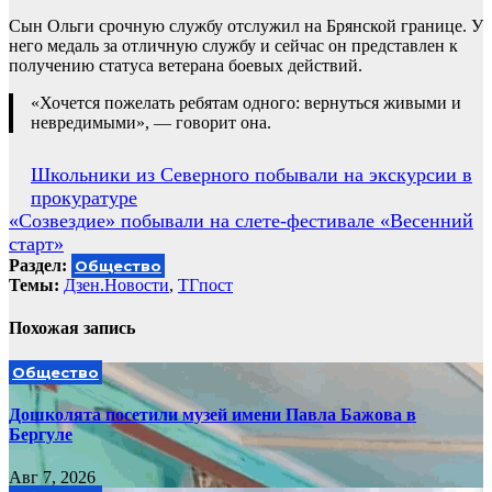
Сын Ольги срочную службу отслужил на Брянской границе. У
него медаль за отличную службу и сейчас он представлен к
получению статуса ветерана боевых действий.
«Хочется пожелать ребятам одного: вернуться живыми и
невредимыми», — говорит она.
Навигация
Школьники из Северного побывали на экскурсии в
прокуратуре
по
«Созвездие» побывали на слете-фестивале «Весенний
записям
старт»
Раздел:
Общество
Темы:
Дзен.Новости
,
ТГпост
Похожая запись
Общество
Дошколята посетили музей имени Павла Бажова в
Бергуле
Авг 7, 2026