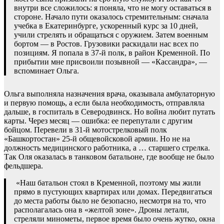
внутри все сложилось: я поняла, что не могу оставаться в
стороне. Начало пути оказалось стремительным: сначала
учебка в Екатеринбурге, ускоренный курс за 10 дней,
учили стрелять и обращаться с оружием. Затем военным
бортом — в Ростов. Грузовики раскидали нас всех по
позициям. Я попала в 37-й полк, в район Кременной. По
прибытии мне присвоили позывной — «Кассандра», —
вспоминает Ольга.
Ольга выполняла назначения врача, оказывала амбулаторную
и первую помощь, а если была необходимость, отправляла
дальше, в госпиталь в Северодвинск. Но война любит путать
карты. Через месяц — ошибка: ее перепутали с другим
бойцом. Перевели в 31-й мотострелковый полк
«Башкортостан» 25-й общевойсковой армии. Но не на
должность медицинского работника, а … старшего стрелка.
Так Оля оказалась в танковом батальоне, где вообще не было
фельдшера.
«Наш батальон стоял в Кременной, поэтому мы жили
прямо в пустующих квартирах или домах. Передвигаться
до места работы было не безопасно, несмотря на то, что
располагалась она в «желтой зоне». Дроны летали,
стреляли минометы, первое время было очень жутко, окна