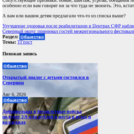
Сопутствующие признаки: обман, шантаж, угрозы, обещания лё
особенно если вам говорят ни за что туда не звонить. Это, кста
А вам или вашим детям предлагали что-то из списка выше?
Навигация
Улучшение здоровья после реабилитации в Центрах СФР набл
Северный округ принимал гостей межрегионального фестиваля
по
Раздел:
Общество
записям
Темы:
ТГпост
Похожая запись
Общество
Открытый диалог с детьми состоялся в
Северном
Авг 6, 2026
Общество
Добровольцы в беспилотные войска
получат 2,9 млн рублей и места в вузах и
колледжах