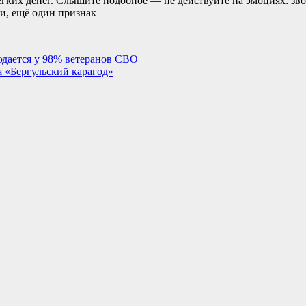
гких денег. Слышите подобное — не действуйте на эмоциях: зв
ти, ещё один признак
юдается у 98% ветеранов СВО
 «Бергульский карагод»