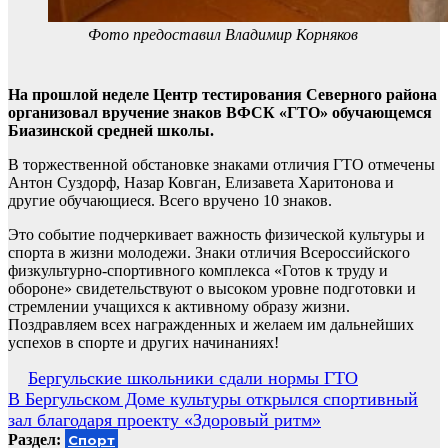
Фото предоставил Владимир Корняков
На прошлой неделе Центр тестирования Северного района
организовал вручение знаков ВФСК «ГТО» обучающемся
Биазинской средней школы.
В торжественной обстановке знаками отличия ГТО отмечены
Антон Суздорф, Назар Ковган, Елизавета Харитонова и
другие обучающиеся. Всего вручено 10 знаков.
Это событие подчеркивает важность физической культуры и
спорта в жизни молодежи. Знаки отличия Всероссийского
физкультурно-спортивного комплекса «Готов к труду и
обороне» свидетельствуют о высоком уровне подготовки и
стремлении учащихся к активному образу жизни.
Поздравляем всех награжденных и желаем им дальнейших
успехов в спорте и других начинаниях!
Навигация
Бергульские школьники сдали нормы ГТО
В Бергульском Доме культуры открылся спортивный
по
зал благодаря проекту «Здоровый ритм»
записям
Раздел:
Спорт