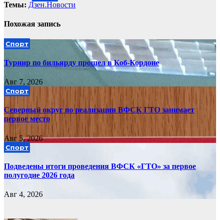
Темы:
Дзен.Новости
Похожая запись
Спорт
Турнир по бильярду прошел в Коб-Кордоне
Авг 7, 2026
Спорт
Северный округ по реализации ВФСК ГТО занимает
первое место
Авг 5, 2026
Спорт
Подведены итоги проведения ВФСК «ГТО» за первое
полугодие 2026 года
Авг 4, 2026