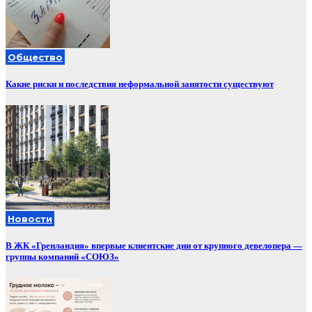
Общество
Какие риски и последствия неформальной занятости существуют
Новости
В ЖК «Гренландия» впервые клиентские дни от крупного девелопера —
группы компаний «СОЮЗ»