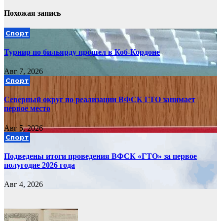
записям
Похожая запись
Спорт
Турнир по бильярду прошел в Коб-Кордоне
Авг 7, 2026
Спорт
Северный округ по реализации ВФСК ГТО занимает
первое место
Авг 5, 2026
Спорт
Подведены итоги проведения ВФСК «ГТО» за первое
полугодие 2026 года
Авг 4, 2026