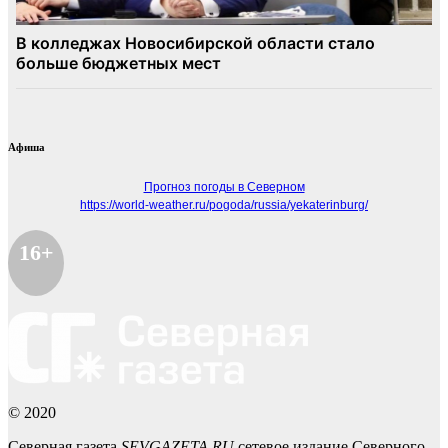
Афиша
Прогноз погоды в Северном
https://world-weather.ru/pogoda/russia/yekaterinburg/
16+
© 2020
Северная газета
SEVGAZETA.RU
сетевое издание Северного