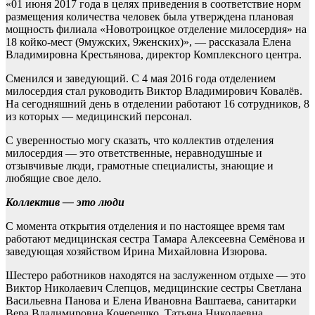
«01 июня 2017 года в целях приведения в соответствие норм
размещения количества человек была утверждена плановая
мощность филиала «Новотроицкое отделение милосердия» на
18 койко-мест (9мужских, 9женских)», — рассказала Елена
Владимировна Крестьянова, директор Комплексного центра.
Сменился и заведующий. С 4 мая 2016 года отделением
милосердия стал руководить Виктор Владимирович Ковалёв.
На сегодняшний день в отделении работают 16 сотрудников, 8
из которых — медицинский персонал.
С уверенностью могу сказать, что коллектив отделения
милосердия — это ответственные, неравнодушные и
отзывчивые люди, грамотные специалисты, знающие и
любящие свое дело.
Коллектив — это люди
С момента открытия отделения и по настоящее время там
работают медицинская сестра Тамара Алексеевна Семёнова и
заведующая хозяйством Ирина Михайловна Изюрова.
Шестеро работников находятся на заслуженном отдыхе — это
Виктор Николаевич Слепцов, медицинские сестры Светлана
Васильевна Панова и Елена Ивановна Ваштаева, санитарки
Вера Владимировна Кочерешко, Татьяна Николаевна