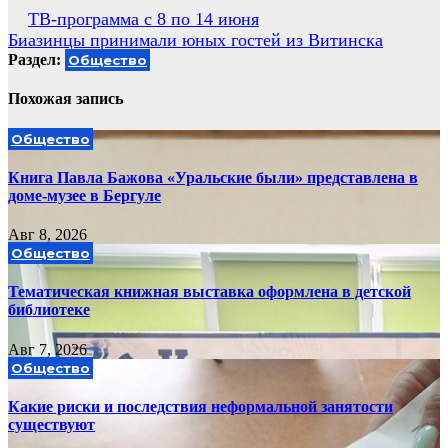
Навигация
ТВ-программа с 8 по 14 июня
Биазинцы принимали юных гостей из Витинска
по
Раздел:
Общество
записям
Похожая запись
Общество
Книга Павла Бажова «Уральские были» представлена в
доме-музее в Бергуле
Авг 8, 2026
Общество
Тематическая книжная выставка оформлена в детской
библиотеке
Авг 7, 2026
Общество
Какие риски и последствия неформальной занятости
существуют