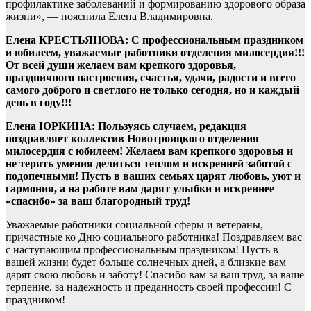
профилактике заболеваний и формированию здорового образа
жизни», — пояснила Елена Владимировна.
Елена КРЕСТЬЯНОВА: С профессиональным праздником
и юбилеем, уважаемые работники отделения милосердия!!!
От всей души желаем вам крепкого здоровья,
праздничного настроения, счастья, удачи, радости и всего
самого доброго и светлого не только сегодня, но и каждый
день в году!!!
Елена ЮРКИНА: Пользуясь случаем, редакция
поздравляет коллектив Новотроицкого отделения
милосердия с юбилеем! Желаем вам крепкого здоровья и
не терять умения делиться теплом и искренней заботой с
подопечными! Пусть в ваших семьях царят любовь, уют и
гармония, а на работе вам дарят улыбки и искреннее
«спасибо» за ваш благородный труд!
Уважаемые работники социальной сферы и ветераны,
причастные ко Дню социального работника! Поздравляем вас
с наступающим профессиональным праздником! Пусть в
вашей жизни будет больше солнечных дней, а близкие вам
дарят свою любовь и заботу! Спасибо вам за ваш труд, за ваше
терпение, за надежность и преданность своей профессии! С
праздником!