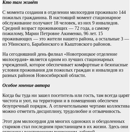
Кто там живёт
С момента создания в отделении милосердия проживало 144
пожилых гражданина. В настоящий момент стационарное
обслуживание получают 18 человек, из них 9 инвалидов.
Средний возраст проживающих — 72 года, а самому
пожилому, Марии Петровне Акименко, 96 лет. 15
проживающих — это жители нашего района, а остальные 3 —
из Убинского, Барабинского и Кыштовского районов.
На сегодняшний день филиал «Новотроицкое отделение
милосердия» является одним из лучших стационарных
учреждений, которое обеспечивает комфортные и безопасные
условия проживания для пожилых граждан и инвалидов из
разных районов Новосибирской области.
Особое мнение автора
Когда бы туда ни зашел посетитель или гость, там всегда царят
чистота и уют, на территории и в помещениях обеспечен
безупречный порядок. А отличительными чертами коллектива
можно отметить дисциплину, трудолюбие и отзывчивость.
Этот дом милосердия для многих одиноких и обездоленных
стариков стал последним пристанищем в их жизни. Здесь они
окружены всесторонним вниманием, заботой,