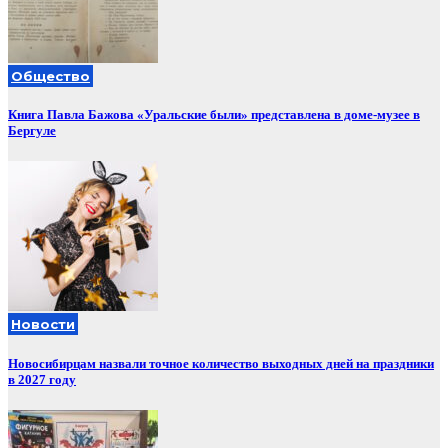
Общество
Книга Павла Бажова «Уральские были» представлена в доме-музее в
Бергуле
Новости
Новосибирцам назвали точное количество выходных дней на праздники
в 2027 году