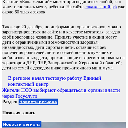
К акции «Ёлка желаний» может присоединиться любой, кто
хочет исполнить мечту ребенка. На сайте
елкажеланий.рф
уже
около 60 тысяч заявок.
Также до 20 декабря, по информации организаторов, можно
зарегистрироваться на сайте и в качестве мечтателя, загадав
своё новогоднее желание. Принять участие в акции могут
дети с ограниченными возможностями здоровья,
инвалидностью, дети-сироты и дети, оставшиеся без
попечения родителей; дети из семей военнослужащих и
мобилизованных; дети, проживающие и зарегистрированы на
территории ДНР, ЛНР, Запорожской и Херсонской областей;
дети из семей с доходом ниже прожиточного минимума.
Навигация
В регионе начал тестовую работу Единый
контактный центр
по
Жители НСО выбирают обращаться в органы власти
записям
через Госуслуги
Раздел:
Новости региона
Похожая запись
Новости региона