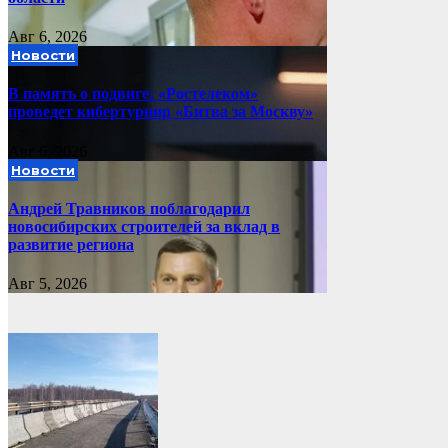
Авг 6, 2026
Новости
В память о подвиге: «Ростелеком»
проведет кибертурнир «Битва за Москву»
Авг 6, 2026
Новости
Андрей Травников поблагодарил
новосибирских строителей за вклад в
развитие региона
Авг 5, 2026