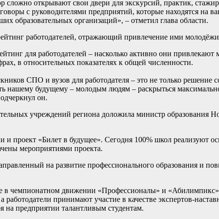
пор сложно открывают свои двери для экскурсий, практик, стажи
говоры с руководителями предприятий, которые находятся на ва
ших образовательных организаций», – отметил глава области.
рейтинг работодателей, отражающий привлечение ими молодёжи
йтинг для работодателей – насколько активно они привлекают 
фрах, в относительных показателях к общей численности.
ников СПО и вузов для работодателя – это не только решение 
сть нашему будущему – молодым людям – раскрыться максимальн
подчеркнул он.
ательных учреждений региона доложила министр образования Н
ии и проект «Билет в будущее». Сегодня 100% школ реализуют 
ачены мероприятиями проекта.
 направленный на развитие профессионального образования и п
е в чемпионатном движении «Профессионалы» и «Абилимпикс»,
 работодатели принимают участие в качестве экспертов-наставн
я на предприятии талантливым студентам.