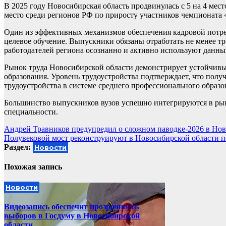
В 2025 году Новосибирская область продвинулась с 5 на 4 ме
место среди регионов РФ по приросту участников чемпионата
Один из эффективных механизмов обеспечения кадровой потр
целевое обучение. Выпускники обязаны отработать не менее тре
работодателей региона осознанно и активно используют данн
Рынок труда Новосибирской области демонстрирует устойчивы
образования. Уровень трудоустройства подтверждает, что пол
трудоустройства в системе среднего профессионального образо
Большинство выпускников вузов успешно интегрируются в рыно
специальности.
Навигация
Андрей Травников предупредил о сложном паводке-2026 в Нов
Полувековой мост реконструируют в Новосибирской области п
по
Раздел:
Новости
записям
Похожая запись
Новости
Видеозапись обеспечит прозрачность
выборов в Госдуму в Новосибирской
области