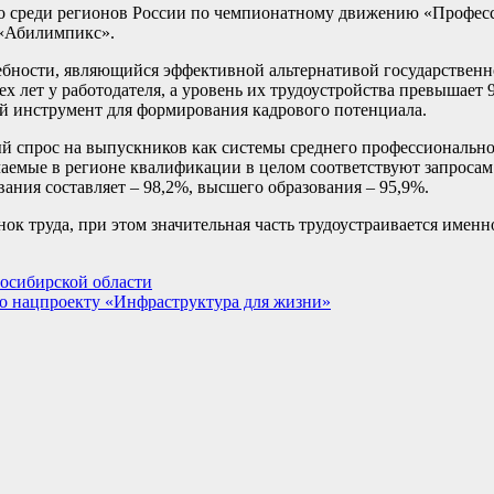
сто среди регионов России по чемпионатному движению «Професс
 «Абилимпикс».
ебности, являющийся эффективной альтернативой государствен
х лет у работодателя, а уровень их трудоустройства превышает 
ый инструмент для формирования кадрового потенциала.
й спрос на выпускников как системы среднего профессионально
учаемые в регионе квалификации в целом соответствуют запроса
вания составляет – 98,2%, высшего образования – 95,9%.
к труда, при этом значительная часть трудоустраивается имен
осибирской области
о нацпроекту «Инфраструктура для жизни»