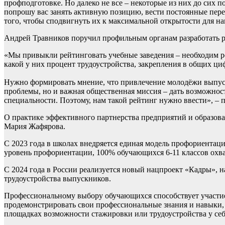
профподготовке. Но далеко не все – некоторые из них до сих 
попрошу вас занять активную позицию, вести постоянные пере
того, чтобы сподвигнуть их к максимальной открытости для на
Андрей Травников поручил профильным органам разработать 
«Мы привыкли рейтинговать учебные заведения – необходим ре
какой у них процент трудоустройства, закрепления в общих ци
Нужно формировать мнение, что привлечение молодёжи выпуск
проблемы, но и важная общественная миссия – дать возможно
специальности. Поэтому, нам такой рейтинг нужно ввести», – 
О практике эффективного партнерства предприятий и образов
Мария Жафярова.
С 2023 года в школах внедряется единая модель профориентац
уровень профориентации, 100% обучающихся 6-11 классов охв
С 2024 года в России реализуется новый нацпроект «Кадры»,
трудоустройства выпускников.
Профессиональному выбору обучающихся способствует участи
продемонстрировать свои профессиональные знания и навыки, а
площадках возможности стажировки или трудоустройства у себ