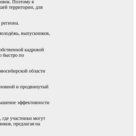
ровок. Поэтому я
шей территории, для
 региона.
молодёжь, выпускников,
собственной кадровой
о быстро по
овосибирской области
основной и продвинутый
овышение эффективности
 где участники могут
иков, предлагая на