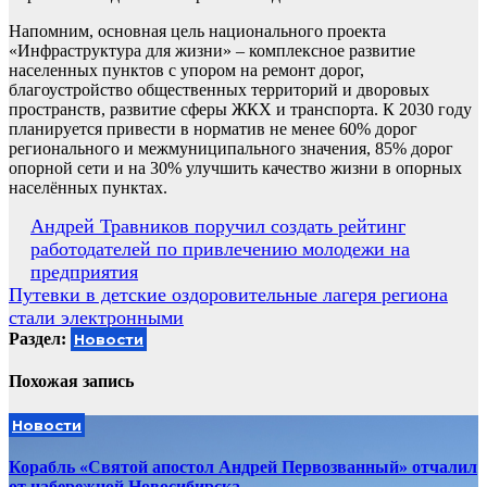
Напомним, основная цель национального проекта
«Инфраструктура для жизни» – комплексное развитие
населенных пунктов с упором на ремонт дорог,
благоустройство общественных территорий и дворовых
пространств, развитие сферы ЖКХ и транспорта. К 2030 году
планируется привести в норматив не менее 60% дорог
регионального и межмуниципального значения, 85% дорог
опорной сети и на 30% улучшить качество жизни в опорных
населённых пунктах.
Навигация
Андрей Травников поручил создать рейтинг
работодателей по привлечению молодежи на
по
предприятия
записям
Путевки в детские оздоровительные лагеря региона
стали электронными
Раздел:
Новости
Похожая запись
Новости
Корабль «Святой апостол Андрей Первозванный» отчалил
от набережной Новосибирска