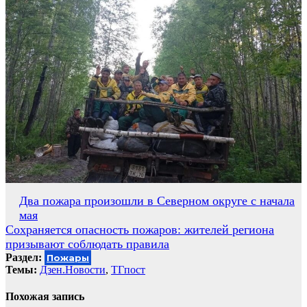
Навигация
Два пожара произошли в Северном округе с начала
мая
по
Сохраняется опасность пожаров: жителей региона
записям
призывают соблюдать правила
Раздел:
Пожары
Темы:
Дзен.Новости
,
ТГпост
Похожая запись