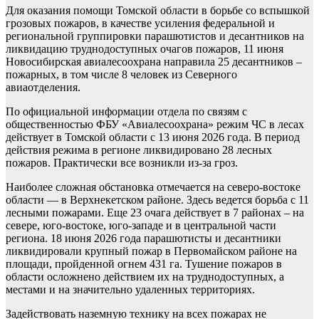
Для оказания помощи Томской области в борьбе со вспышкой
грозовых пожаров, в качестве усиления федеральной и
региональной группировки парашютистов и десантников на
ликвидацию труднодоступных очагов пожаров, 11 июня
Новосибирская авиалесоохрана направила 25 десантников –
пожарных, в том числе 8 человек из Северного
авиаотделения.
По официальной информации отдела по связям с
общественностью ФБУ «Авиалесоохрана» режим ЧС в лесах
действует в Томской области с 13 июня 2026 года. В период
действия режима в регионе ликвидировано 28 лесных
пожаров. Практически все возникли из-за гроз.
Наиболее сложная обстановка отмечается на северо-востоке
области — в Верхнекетском районе. Здесь ведется борьба с 11
лесными пожарами. Еще 23 очага действует в 7 районах – на
севере, юго-востоке, юго-западе и в центральной части
региона. 18 июня 2026 года парашютисты и десантники
ликвидировали крупный пожар в Первомайском районе на
площади, пройденной огнем 431 га. Тушение пожаров в
области осложнено действием их на труднодоступных, а
местами и на значительно удаленных территориях.
Задействовать наземную технику на всех пожарах не