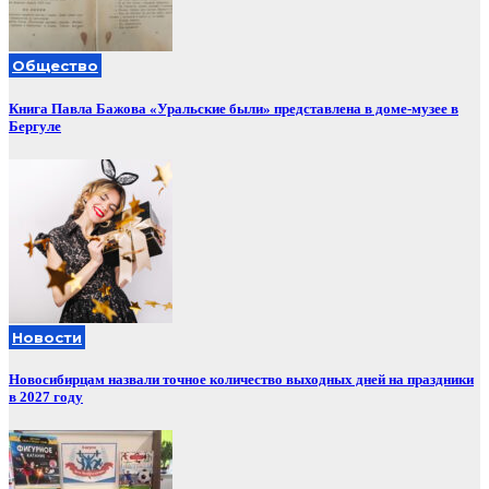
Общество
Книга Павла Бажова «Уральские были» представлена в доме-музее в
Бергуле
Новости
Новосибирцам назвали точное количество выходных дней на праздники
в 2027 году