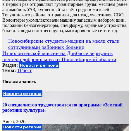
в первый раз отправляют гуманитарные грузы: месяцем ранее
автомобиль УАЗ, купленный за счёт средств жителей
Тогучинского района, отправили для нужд участников СВО.
Волонтёры укомплектовали машину запасным набором шин,
положили бензогенераторы, спецформу, зарядные устройства,
баки для воды и летнего душа, маскировочные сети и т.д.
Навигация
Новосибирские студенты-медики на месяц стали
сотрудниками районных больниц
по
Из волонтерской миссии на Донбассе вернулись
записям
шестеро добровольцев из Новосибирской области
Раздел:
Новости региона
Темы:
ТГпост
Похожая запись
Новости региона
20 специалистов трудоустроятся по программе «Земский
работник культуры»
Авг 6, 2026
Новости региона