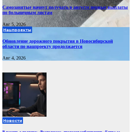
Самозанятые начнут получать в августе первые выплаты
по больничным листам
Авг 5, 2026
Нацпроекты
Обновление дорожного покрытия в Новосибирской
области по нацпроекту продолжается
Авг 4, 2026
Новости
В память о подвиге: «Ростелеком» проведет кибертурнир «Битва за