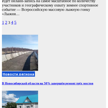
Идет онлайн-запись на самое масштабное по количеству
участников и географическому охвату зимнее спортивное
событие — Всероссийскую массовую лыжную гонку
«Лыжня…
Пагинация
1
2
4
5
3
записей
Новости региона
В Новосибирской области на 50% завершён ремонт трёх мостов