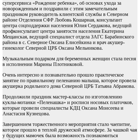
суперсервиса «Рождение ребенка», об основах ухода за
новорожденным и поздравили с этим замечательным
праздником руководитель клиентской службы в Северном
районе Отделения СФР Любовь Кошарная, консультант
центра соцподдержки населения Юлия Сердакова, ведущий
профконсультант центра занятости населения Екатерина
Мещанская, ведущий специалист отдела ЗАГС Барабинского
района в с. Северное Оксана Елисейкина и врач акушер-
гинеколог Северной ЦРБ Оксана Мельникова.
Музыкальным подарком для беременных женщин стала песня
в исполнении Марины Плотниковой.
Очень интересно и познавательно прошло практическое
занятие по правильному пеленанию малыша, которое провела
акушерка родильного дома Северной ЦРБ Татьяна Абрамова.
Продолжили праздник мастер-классы по изготовлению
куклы-мотанки «Пеленашка» и росписи носовых платочков,
которые провели специалисты КДЦ Оксана Моисеева и
Анастасия Кузнецова.
Завершением торжественного мероприятия стало чаепитие,
которое прошло в теплой дружеской атмосфере. За чашкой чая
у будущих мамочек была возможность познакомиться