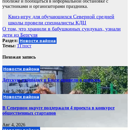
поближе и пообщаться в неформальной обстановке с
участниками и организаторами праздника.
Навигация
Квиз-игру для обучающихся Северной средней
школы провели специалисты КДЦ
по
О том, что хранили в бабушкиных сундуках, узнали
записям
дети из Бергуля
Раздел:
Новости района
Темы:
ТГпост
Похожая запись
Новости района
Детскую площадку в Биазе привели в порядок
Авг 5, 2026
Новости района
В Северном округе поддержали 4 проекта в конкурсе
общественных стартапов
Авг 4, 2026
Новости района