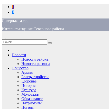
Перейти
к
содержимому
Северная газета
Интернет-издание Северного района
Новости
Новости района
Новости региона
Общество
Армия
Благоустройство
Здоровье
История
Культура
Молодежь
Образование
Патриотизм
Погода