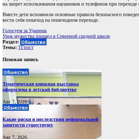
на запрет использования наушников и телефонов при переходе 
Вместе дети вспомнили основные правила безопасного поведени
вести себя пешеход на пешеходном переходе.
Навигация
Голосуем за Ударник
Урок мужества прошел в Северной средней школе
по
Раздел:
Общество
записям
Темы:
ТГпост
Похожая запись
Общество
Тематическая книжная выставка
оформлена в детской библиотеке
Авг 7, 2026
Общество
Какие риски и последствия неформальной
занятости существуют
Авг 7, 2026