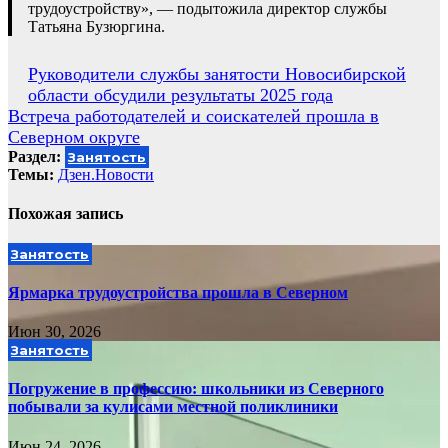
трудоустройству», — подытожила директор службы
Татьяна Бузюргина.
Навигация
Руководители службы занятости Новосибирской
области обсудили результаты 2025 года
по
Встреча работодателей и соискателей прошла в
записям
Северном округе
Раздел:
Занятость
Темы:
Дзен.Новости
Похожая запись
Занятость
Ярмарка трудоустройства прошла в Северном
Июн 30, 2026
Занятость
Погружение в профессию: школьники из Северного
побывали за кулисами местной поликлиники
Июн 24, 2026