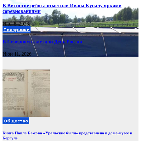
В Витинске ребята отметили Ивана Купалу яркими
соревнованиями
Июл 8, 2026
Праздники
В Северном отметили День России
Июн 11, 2026
Общество
Книга Павла Бажова «Уральские были» представлена в доме-музее в
Бергуле