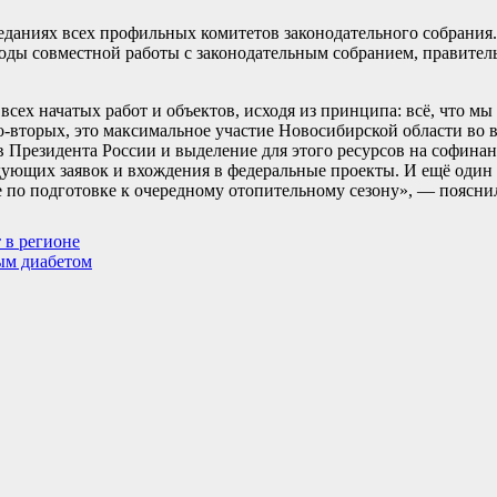
седаниях всех профильных комитетов законодательного собрания
годы совместной работы с законодательным собранием, правитель
ех начатых работ и объектов, исходя из принципа: всё, что мы
о-вторых, это максимальное участие Новосибирской области во 
 Президента России и выделение для этого ресурсов на софинан
дующих заявок и вхождения в федеральные проекты. И ещё один
 по подготовке к очередному отопительному сезону», — пояснил
 в регионе
ым диабетом