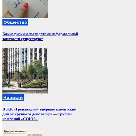
Общество
Какие риски и последствия неформальной
занятости существуют
Новости
В ЖК «Гренландия» впервые клиентские
дни от крупного девелопера — группы
компаний «СОЮЗ»