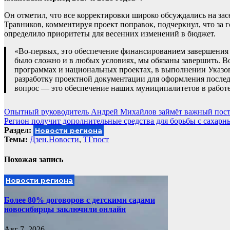
Он отметил, что все корректировки широко обсуждались на за
Травников, комментируя проект поправок, подчеркнул, что за 
определило приоритеты для весенних изменений в бюджет.
«Во-первых, это обеспечение финансированием завершения вс
было сложно и в любых условиях, мы обязаны завершить. В
программах и национальных проектах, в выполнении Указов
разработку проектной документации для оформления после
вопрос — это обеспечение наших муниципалитетов в работе
Навигация
Опытный руководитель Андрей Михайлов займёт важный пост
Регион получит дополнительные средства для борьбы с сахарн
по
Раздел:
Новости региона
записям
Темы:
Дзен.Новости
,
ТГпост
Похожая запись
Новости региона
Более 80% договоров с детскими садами
новосибирцы заключили онлайн
Авг 7, 2026