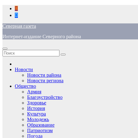
Перейти
к
содержимому
Северная газета
Интернет-издание Северного района
Новости
Новости района
Новости региона
Общество
Армия
Благоустройство
Здоровье
История
Культура
Молодежь
Образование
Патриотизм
Погода