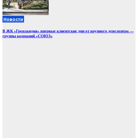
Новости
В ЖК «Гренландия» впервые клиентские дни от крупного девелопера —
группы компаний «СОЮЗ»