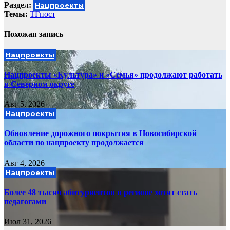
Раздел:
Нацпроекты
Темы:
ТГпост
Похожая запись
Нацпроекты
Нацпроекты «Культура» и «Семья» продолжают работать
в Северном округе
Авг 5, 2026
Нацпроекты
Обновление дорожного покрытия в Новосибирской
области по нацпроекту продолжается
Авг 4, 2026
Нацпроекты
Более 48 тысяч абитуриентов в регионе хотят стать
педагогами
Июл 31, 2026