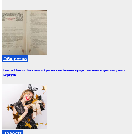
Общество
Книга Павла Бажова «Уральские были» представлена в доме-музее в
Бергуле
Новости