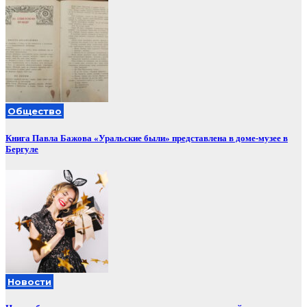
Общество
Книга Павла Бажова «Уральские были» представлена в доме-музее в
Бергуле
Новости