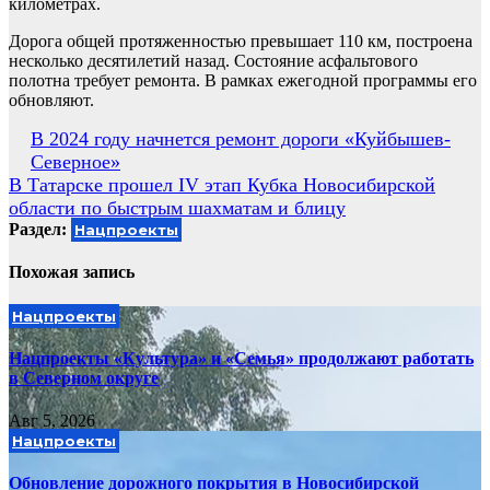
километрах.
Дорога общей протяженностью превышает 110 км, построена
несколько десятилетий назад. Состояние асфальтового
полотна требует ремонта. В рамках ежегодной программы его
обновляют.
Навигация
В 2024 году начнется ремонт дороги «Куйбышев-
Северное»
по
В Татарске прошел IV этап Кубка Новосибирской
записям
области по быстрым шахматам и блицу
Раздел:
Нацпроекты
Похожая запись
Нацпроекты
Нацпроекты «Культура» и «Семья» продолжают работать
в Северном округе
Авг 5, 2026
Нацпроекты
Обновление дорожного покрытия в Новосибирской