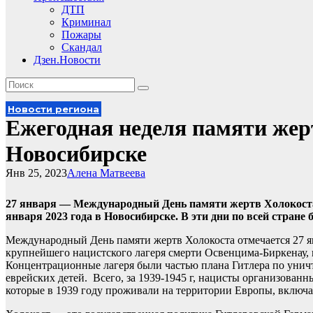
ДТП
Криминал
Пожары
Скандал
Дзен.Новости
Новости региона
Ежегодная неделя памяти жер
Новосибирске
Янв 25, 2023
Алена Матвеева
27 января — Международный День памяти жертв Холокоста. 
января 2023 года в Новосибирске. В эти дни по всей стран
Международный День памяти жертв Холокоста отмечается 27 ян
крупнейшего нацистского лагеря смерти Освенцима-Биркенау, 
Концентрационные лагеря были частью плана Гитлера по унич
еврейских детей. Всего, за 1939-1945 г, нацисты организова
которые в 1939 году проживали на территории Европы, включ