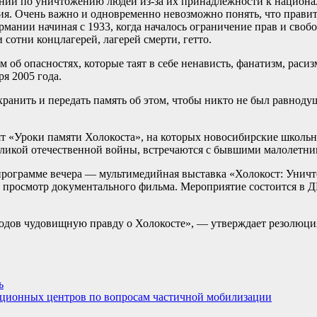
ании по уничтожению людей из-за их принадлежности к национа
я. Очень важно и одновременно невозможно понять, что правит
мании начиная с 1933, когда началось ограничение прав и свобо
сотни концлагерей, лагерей смерти, гетто.
 об опасностях, которые таят в себе ненависть, фанатизм, расиз
я 2005 года.
ранить и передать память об этом, чтобы никто не был равнодуш
одят «Уроки памяти Холокоста», на которых новосибирские школ
Великой отечественной войны, встречаются с бывшими малолетни
В программе вечера — мультимедийная выставка «Холокост: Унич
, просмотр документального фильма. Мероприятие состоится в 
одов чудовищную правду о Холокосте», — утверждает резолюци
ь
ационных центров по вопросам частичной мобилизации