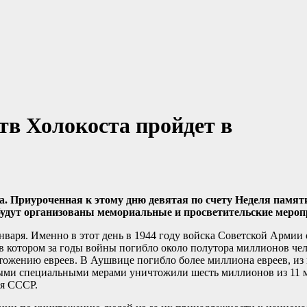
тв Холокоста пройдет в
Приуроченная к этому дню девятая по счету Неделя памяти 
е будут организованы мемориальные и просветительские мероп
варя. Именно в этот день в 1944 году войска Советской Армии
в котором за годы войны погибло около полутора миллионов чел
тожению евреев. В Аушвице погибло более миллиона евреев, из
нными специальными мерами уничтожили шесть миллионов из 11 
ая СССР.