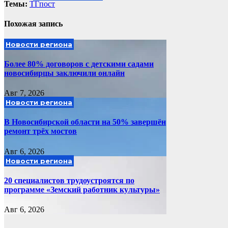
записям
Темы:
ТГпост
Похожая запись
Новости региона
Более 80% договоров с детскими садами
новосибирцы заключили онлайн
Авг 7, 2026
Новости региона
В Новосибирской области на 50% завершён
ремонт трёх мостов
Авг 6, 2026
Новости региона
20 специалистов трудоустроятся по
программе «Земский работник культуры»
Авг 6, 2026