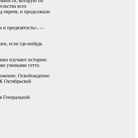
льности, которую по
ельства всех
д евреев, и продолжали
м и предвзятость», —
ен, если где-нибудь
ьники изучают историю
ми узниками гетто.
тожение. Освобождение.
ДК Октябрьской
я Генеральной