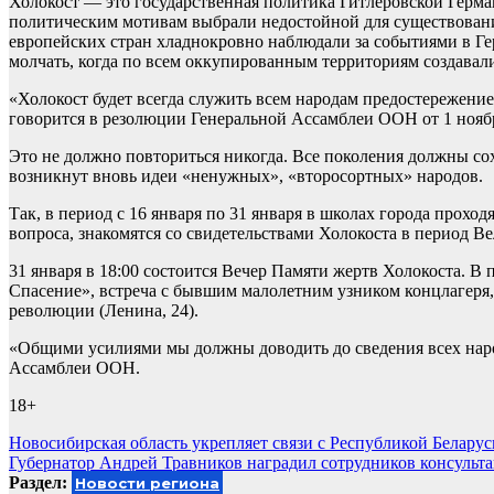
Холокост — это государственная политика Гитлеровской Герм
политическим мотивам выбрали недостойной для существовани
европейских стран хладнокровно наблюдали за событиями в Гер
молчать, когда по всем оккупированным территориям создавали 
«Холокост будет всегда служить всем народам предостережением
говорится в резолюции Генеральной Ассамблеи ООН от 1 ноябр
Это не должно повториться никогда. Все поколения должны сох
возникнут вновь идеи «ненужных», «второсортных» народов.
Так, в период с 16 января по 31 января в школах города прох
вопроса, знакомятся со свидетельствами Холокоста в период 
31 января в 18:00 состоится Вечер Памяти жертв Холокоста. 
Спасение», встреча с бывшим малолетним узником концлагеря
революции (Ленина, 24).
«Общими усилиями мы должны доводить до сведения всех нар
Ассамблеи ООН.
18+
Навигация
Новосибирская область укрепляет связи с Республикой Беларус
Губернатор Андрей Травников наградил сотрудников консульт
по
Раздел:
Новости региона