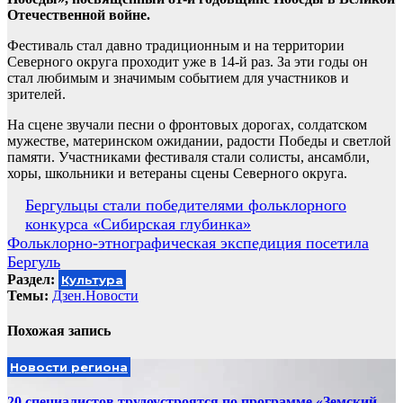
Отечественной войне.
Фестиваль стал давно традиционным и на территории
Северного округа проходит уже в 14-й раз. За эти годы он
стал любимым и значимым событием для участников и
зрителей.
На сцене звучали песни о фронтовых дорогах, солдатском
мужестве, материнском ожидании, радости Победы и светлой
памяти. Участниками фестиваля стали солисты, ансамбли,
хоры, школьники и ветераны сцены Северного округа.
Навигация
Бергульцы стали победителями фольклорного
конкурса «Сибирская глубинка»
по
Фольклорно-этнографическая экспедиция посетила
записям
Бергуль
Раздел:
Культура
Темы:
Дзен.Новости
Похожая запись
Новости региона
20 специалистов трудоустроятся по программе «Земский