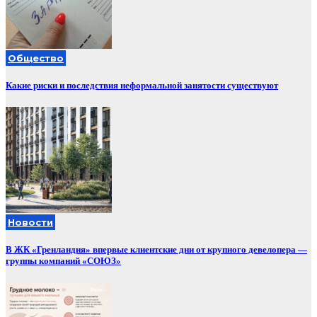
Общество
Какие риски и последствия неформальной занятости существуют
Новости
В ЖК «Гренландия» впервые клиентские дни от крупного девелопера —
группы компаний «СОЮЗ»