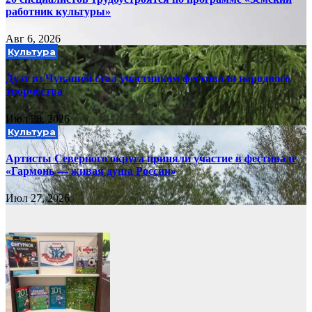
работник культуры»
Авг 6, 2026
Культура
Дуэт из Чувашей стал участником фестиваля народного
творчества
Июл 28, 2026
Культура
Артисты Северного округа приняли участие в фестивале
«Гармонь — живая душа России»
Июл 27, 2026