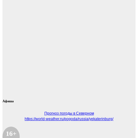
Афиша
Прогноз погоды в Северном
https://world-weather.ru/pogoda/russia/yekaterinburg/
16+