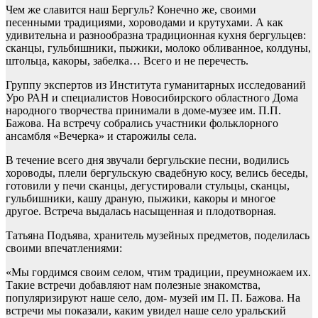
Чем же славится наш Бергуль? Конечно же, своими
песенными традициями, хороводами и крутухами. А как
удивительна и разнообразна традиционная кухня бергульцев:
сканцы, гульбишники, пыжики, молоко обливанное, колдуны,
штольца, какоры, забелка… Всего и не перечесть.
Группу экспертов из Института гуманитарных исследований
Уро РАН и специалистов Новосибирского областного Дома
народного творчества принимали в доме-музее им. П.П.
Бажова. На встречу собрались участники фольклорного
ансамбля «Вечерка» и старожилы села.
В течение всего дня звучали бергульские песни, водились
хороводы, плели бергульскую свадебную косу, велись беседы,
готовили у печи сканцы, дегустировали стульцы, сканцы,
гульбишники, кашу драную, пыжики, какоры и многое
другое. Встреча выдалась насыщенная и плодотворная.
Татьяна Подъява, хранитель музейных предметов, поделилась
своими впечатлениями:
«Мы гордимся своим селом, чтим традиции, преумножаем их.
Такие встречи добавляют нам полезные знакомства,
популяризируют наше село, дом- музей им П. П. Бажова. На
встречи мы показали, каким увидел наше село уральский