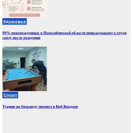
Здоровье
99% новорожденных в Новосибирской области прикладывают к груди
сразу после рождения
Спорт
Турнир по бильярду прошел в Коб-Кордоне