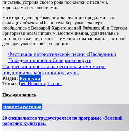
писатель, устроив своего рода посиделки с песнями,
хороводами и угощениями».
На второй день пребывания экспедиции продолжилась
фиксация объекта «Песни села Бергуль». Эксперты
пообщались с Варварой Харитоновной Рябчиковой и Сергеем
Григорьевичем Осиповым. Воспоминания, удивительные
истории из жизни, песни — именно этим запомнился второй
день для участников экспедиции.
Навигация
Фестиваль патриотической песни «Наследники
Победы» прошел в Северном округе
по
Творческие проекты на региональном смотре
записям
представили работники культуры
Раздел:
Культура
Темы:
Дзен.Новости
,
ТГпост
Похожая запись
Новости региона
20 специалистов трудоустроятся по программе «Земский
работник культуры»