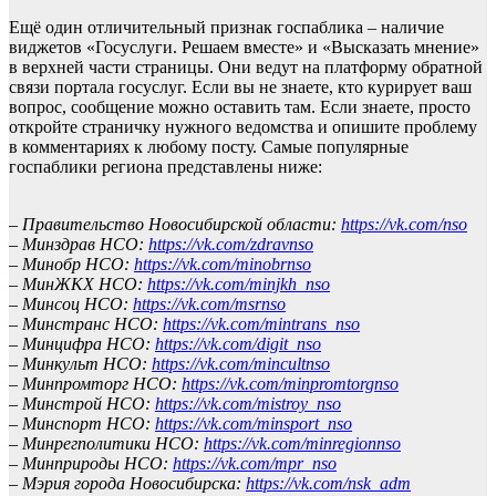
Ещё один отличительный признак госпаблика – наличие
виджетов «Госуслуги. Решаем вместе» и «Высказать мнение»
в верхней части страницы. Они ведут на платформу обратной
связи портала госуслуг. Если вы не знаете, кто курирует ваш
вопрос, сообщение можно оставить там. Если знаете, просто
откройте страничку нужного ведомства и опишите проблему
в комментариях к любому посту. Самые популярные
госпаблики региона представлены ниже:
– Правительство Новосибирской области:
https://vk.com/nso
– Минздрав НСО:
https://vk.com/zdravnso
– Минобр НСО:
https://vk.com/minobrnso
– МинЖКХ НСО:
https://vk.com/minjkh_nso
– Минсоц НСО:
https://vk.com/msrnso
– Минстранс НСО:
https://vk.com/mintrans_nso
– Минцифра НСО:
https://vk.com/digit_nso
– Минкульт НСО:
https://vk.com/mincultnso
– Минпромторг НСО:
https://vk.com/minpromtorgnso
– Минстрой НСО:
https://vk.com/mistroy_nso
– Минспорт НСО:
https://vk.com/minsport_nso
– Минрегполитики НСО:
https://vk.com/minregionnso
– Минприроды НСО:
https://vk.com/mpr_nso
– Мэрия города Новосибирска:
https://vk.com/nsk_adm