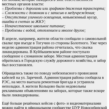
местных органов власти:
– Проблемы с дорогами или графиком движения транспорта;
– Сложности с дозвоном и с записью в медучреждения;
– Отсутствие уличного освещения, невывезенный мусор,
ошибки в счетах за ЖКУ;
– Некачественное школьное питание;
– Проблемы с водой, отоплением и многое другое;
В апреле, например, жители области сообщали о самовольной
свалке при въезде в Тогучин со стороны Болотного. Уже через
неделю администрация района отчиталась, что свалка
ликвидирована. В Куйбышевском районе поступало
сообщение о сломанном заборе. Местная администрация
обратилась в Городскую службу дорожного хозяйства, и забор
был восстановлен.
Обращались также по поводу небезопасного провисания
кабелей на ул. Заречной. Администрация района сообщила в
РЭС, на место выехала ремонтная бригада и устранила
неполадки. А жители Кольцово были недовольны
рекламными объявлениями на заборах, которые также вскоре
были ликвидированы.
Ещё больше решённых кейсов с фото- и видеоматериалами
можно найти в официальном сообществе ЦУР Новосибирской