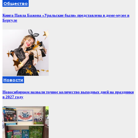
Общество
Книга Павла Бажова «Уральские были» представлена в доме-музее в
Бергуле
Новости
Новосибирцам назвали точное количество выходных дней на праздники
в 2027 году