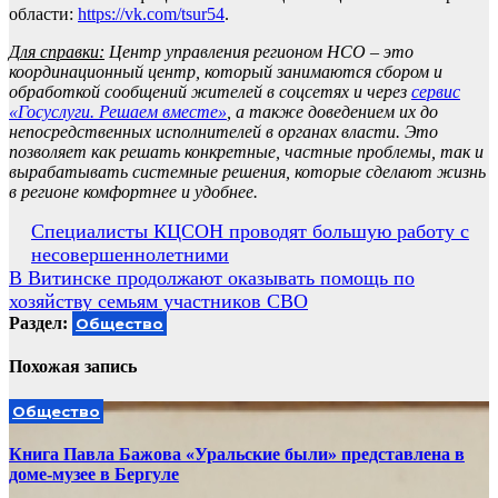
области:
https://vk.com/tsur54
.
Для справки:
Центр управления регионом НСО – это
координационный центр, который занимаются сбором и
обработкой сообщений жителей в соцсетях и через
сервис
«Госуслуги. Решаем вместе»
, а также доведением их до
непосредственных исполнителей в органах власти. Это
позволяет как решать конкретные, частные проблемы, так и
вырабатывать системные решения, которые сделают жизнь
в регионе комфортнее и удобнее.
Навигация
Специалисты КЦСОН проводят большую работу с
несовершеннолетними
по
В Витинске продолжают оказывать помощь по
записям
хозяйству семьям участников СВО
Раздел:
Общество
Похожая запись
Общество
Книга Павла Бажова «Уральские были» представлена в
доме-музее в Бергуле