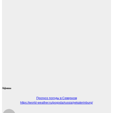
Афиша
Прогноз погоды в Северном
https://world-weather.ru/pogoda/russia/yekaterinburg/