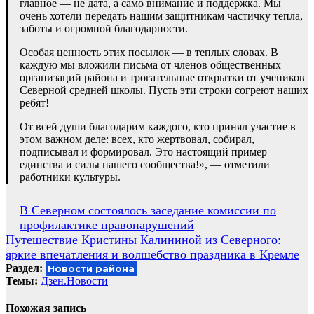
главное — не дата, а само внимание и поддержка. Мы
очень хотели передать нашим защитникам частичку тепла,
заботы и огромной благодарности.
Особая ценность этих посылок — в теплых словах. В
каждую мы вложили письма от членов общественных
организаций района и трогательные открытки от учеников
Северной средней школы. Пусть эти строки согреют наших
ребят!
От всей души благодарим каждого, кто принял участие в
этом важном деле: всех, кто жертвовал, собирал,
подписывал и формировал. Это настоящий пример
единства и силы нашего сообщества!», — отметили
работники культуры.
Навигация
В Северном состоялось заседание комиссии по
профилактике правонарушений
по
Путешествие Кристины Калининой из Северного:
записям
яркие впечатления и волшебство праздника в Кремле
Раздел:
Новости района
Темы:
Дзен.Новости
Похожая запись