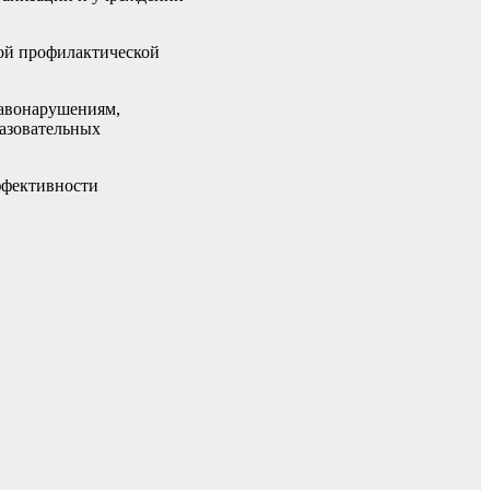
мой профилактической
равонарушениям,
разовательных
ффективности