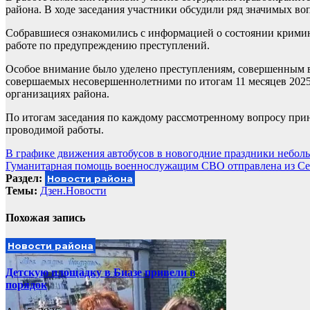
района. В ходе заседания участники обсудили ряд значимых во
Собравшиеся ознакомились с информацией о состоянии кримин
работе по предупреждению преступлений.
Особое внимание было уделено преступлениям, совершенным 
совершаемых несовершеннолетними по итогам 11 месяцев 2025
организациях района.
По итогам заседания по каждому рассмотренному вопросу пр
проводимой работы.
Навигация
В графике движения автобусов в новогодние праздники небол
Гуманитарная помощь военнослужащим СВО отправлена из Се
по
Раздел:
Новости района
записям
Темы:
Дзен.Новости
Похожая запись
Новости района
Детскую площадку в Биазе привели в
порядок