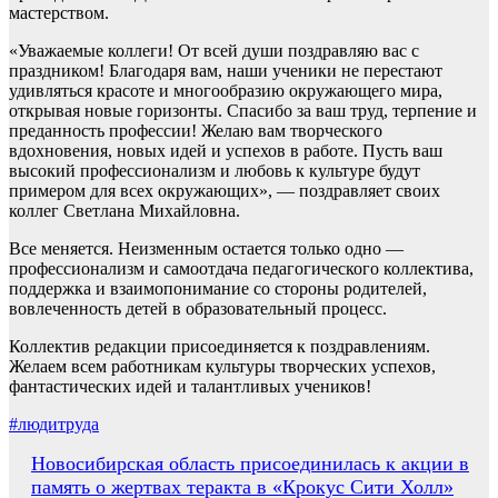
мастерством.
«Уважаемые коллеги! От всей души поздравляю вас с
праздником! Благодаря вам, наши ученики не перестают
удивляться красоте и многообразию окружающего мира,
открывая новые горизонты. Спасибо за ваш труд, терпение и
преданность профессии! Желаю вам творческого
вдохновения, новых идей и успехов в работе. Пусть ваш
высокий профессионализм и любовь к культуре будут
примером для всех окружающих», — поздравляет своих
коллег Светлана Михайловна.
Все меняется. Неизменным остается только одно —
профессионализм и самоотдача педагогического коллектива,
поддержка и взаимопонимание со стороны родителей,
вовлеченность детей в образовательный процесс.
Коллектив редакции присоединяется к поздравлениям.
Желаем всем работникам культуры творческих успехов,
фантастических идей и талантливых учеников!
#людитруда
Навигация
Новосибирская область присоединилась к акции в
память о жертвах теракта в «Крокус Сити Холл»
по