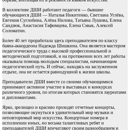
В коллективе ДШИ работают педагоги — бывшие
обучающиеся ДШИ — Наталья Никитенко, Светлана Углёва,
Евгения Суглобина, Алёна Нилова, Татьяна Лушова, Елена
Сандзюк, Анастасия Тафимцева, Елена Смык, Алексей
Соломатин.
Более 40 лет проработала здесь преподавателем по классу
баяна-аккордеона Надежда Шишкина. Она является мастером
педагогического труда с высокой профессиональной и
методической подготовкой, и на протяжении всех лет работы
оказывала помощь молодым специалистам, начинающим
педагогический путь. И сейчас, находясь на заслуженном
отдыхе, она не остается равнодушной к жизни школы.
Преподаватели ДШИ вместе со своими обучающимися
принимают активное участие в выставках и конкурсах
различного уровня, по итогам которых становятся лауреатами
и дипломантами.
Ярко, зрелищно и красиво проходят отчетные концерты,
позволяющие окунуться в удивительный мир музыки и
неповторимый мир искусства. Концертные номера в
исполнении юных, но весьма талантливых ребят и
преподавателей ДШИ впечатляют своим разнообразием и