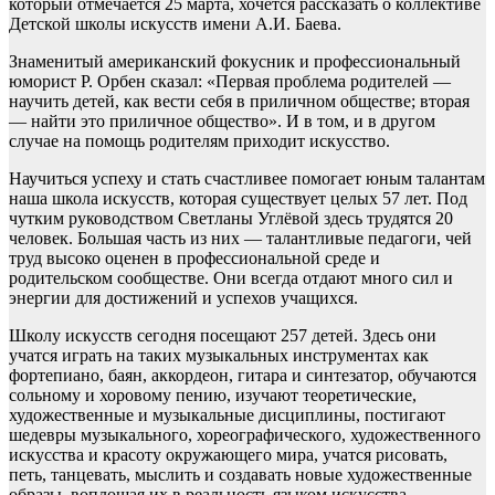
который отмечается 25 марта, хочется рассказать о коллективе
Детской школы искусств имени А.И. Баева.
Знаменитый американский фокусник и профессиональный
юморист Р. Орбен сказал: «Первая проблема родителей —
научить детей, как вести себя в приличном обществе; вторая
— найти это приличное общество». И в том, и в другом
случае на помощь родителям приходит искусство.
Научиться успеху и стать счастливее помогает юным талантам
наша школа искусств, которая существует целых 57 лет. Под
чутким руководством Светланы Углёвой здесь трудятся 20
человек. Большая часть из них — талантливые педагоги, чей
труд высоко оценен в профессиональной среде и
родительском сообществе. Они всегда отдают много сил и
энергии для достижений и успехов учащихся.
Школу искусств сегодня посещают 257 детей. Здесь они
учатся играть на таких музыкальных инструментах как
фортепиано, баян, аккордеон, гитара и синтезатор, обучаются
сольному и хоровому пению, изучают теоретические,
художественные и музыкальные дисциплины, постигают
шедевры музыкального, хореографического, художественного
искусства и красоту окружающего мира, учатся рисовать,
петь, танцевать, мыслить и создавать новые художественные
образы, воплощая их в реальность языком искусства.