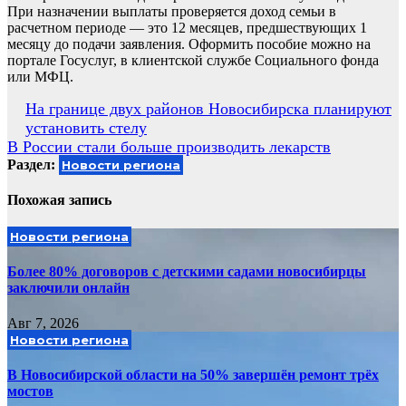
При назначении выплаты проверяется доход семьи в
расчетном периоде — это 12 месяцев, предшествующих 1
месяцу до подачи заявления. Оформить пособие можно на
портале Госуслуг, в клиентской службе Социального фонда
или МФЦ.
Навигация
На границе двух районов Новосибирска планируют
установить стелу
по
В России стали больше производить лекарств
записям
Раздел:
Новости региона
Похожая запись
Новости региона
Более 80% договоров с детскими садами новосибирцы
заключили онлайн
Авг 7, 2026
Новости региона
В Новосибирской области на 50% завершён ремонт трёх
мостов