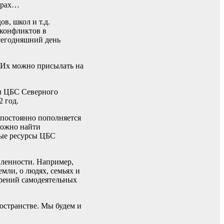
терах…
в, школ и т.д.
 конфликтов в
 сегодняшний день
. Их можно присылать на
сы ЦБС Северного
2 год.
 постоянно пополняется
можно найти
вые ресурсы ЦБС
вленности. Например,
мли, о людях, семьях и
орений самодеятельных
остранстве. Мы будем и