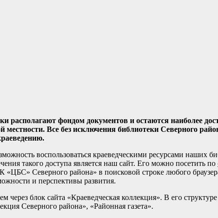
еки располагают фондом документов и остаются наиболее д
й местности. Все без исключения библиотеки Северного райо
краеведению.
зможность воспользоваться краеведческими ресурсами наших би
ния такого доступа является наш сайт. Его можно посетить по
 «ЦБС» Северного района» в поисковой строке любого браузера
можности и перспективы развития.
м через блок сайта «Краеведческая коллекция». В его структур
екция Северного района», «Районная газета».