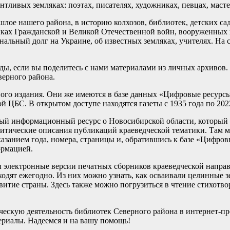
нтливых земляках: поэтах, писателях, художниках, певцах, мас
ое нашего района, в историю колхозов, библиотек, детских садо
никах Гражданской и Великой Отечественной войн, вооруженных
ональный долг на Украине, об известных земляках, учителях. На
ды, если вы поделитесь с нами материалами из личных архивов
ерного района.
ного издания. Они же имеются в базе данных «Цифровые ресур
й ЦБС. В открытом доступе находятся газеты с 1935 года по 202
ный информационный ресурс о Новосибирской области, который
алитические описания публикаций краеведческой тематики. Там 
казанием года, номера, страницы и, обратившись к базе «Цифро
ормацией.
 электронные версии печатных сборников краеведческой напра
одят ежегодно. Из них можно узнать, как осваивали целинные зе
витие страны. Здесь также можно погрузиться в чтение стихотв
ческую деятельность библиотек Северного района в интернет-пр
ериалы. Надеемся и на вашу помощь!