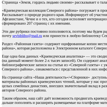
Страница «Земля, гордись людьми своими» рассказывает о тала
«Краеведческая коллекция Северного района» погружает в прошл
Рассказывает о природе родного края. Информирует об участ
Афганистане, Чечне и о тех, кто сегодня исполняет интернаци
сформировано 207 страниц с их именами.
Эти две рубрики постоянно пополняются, поэтому мы будем ра
почту
sevbiblibo@mail.ru
или принести в любую библиотеку Сев
Раздел «Районная газета» содержит оцифрованные копии мест
района», которая расположена в Электронном каталоге Северно
Еще одна база данных «Краеведческая аналитика» — это свод
(на данный момент более 2-х тысяч записей). Он содержит ан
библиографические записи на статьи из «Северной газеты» с у
Северного района», ознакомиться с представленной в них инф
На странице сайта «Наша деятельность»/«Сборники» доступны
материалы районных краеведческих чтений, которые у нас прох
целых семейных династиях, внесших значительный вклад в раз
авторов Северного района.
Таким образом, наш сайт даёт возможность продвигать краевед
дальше пополнять и расширять размещаемые на платформе мат