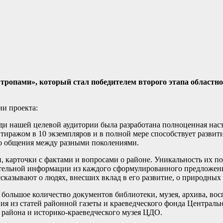
ропами», который стал победителем второго этапа областно
ии проекта:
и нашей целевой аудитории была разработана полноценная наст
тиражом в 10 экземпляров и в полной мере способствует развит
го общения между разными поколениями.
, карточки с фактами и вопросами о районе. Уникальность их п
нительной информации из каждого сформулированного предложен
казывают о людях, внесших вклад в его развитие, о природных 
ольшое количество документов библиотеки, музея, архива, вос
я из статей районной газеты и краеведческого фонда Центральн
района и историко-краеведческого музея ЦДО.