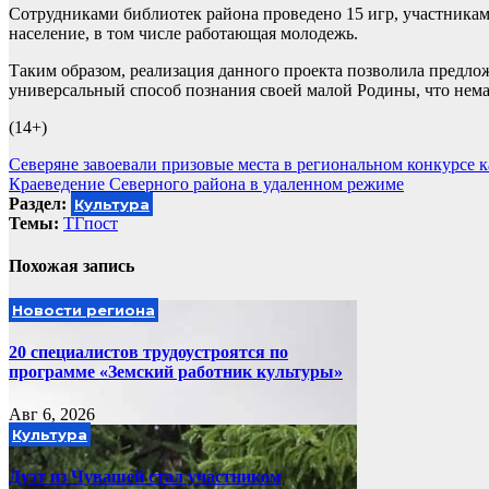
Сотрудниками библиотек района проведено 15 игр, участниками
население, в том числе работающая молодежь.
Таким образом, реализация данного проекта позволила предло
универсальный способ познания своей малой Родины, что нем
(14+)
Навигация
Северяне завоевали призовые места в региональном конкурсе 
Краеведение Северного района в удаленном режиме
по
Раздел:
Культура
записям
Темы:
ТГпост
Похожая запись
Новости региона
20 специалистов трудоустроятся по
программе «Земский работник культуры»
Авг 6, 2026
Культура
Дуэт из Чувашей стал участником