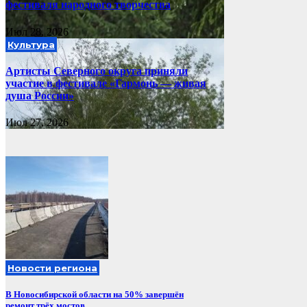
фестиваля народного творчества
Июл 28, 2026
Культура
Артисты Северного округа приняли
участие в фестивале «Гармонь — живая
душа России»
Июл 27, 2026
Новости региона
В Новосибирской области на 50% завершён
ремонт трёх мостов