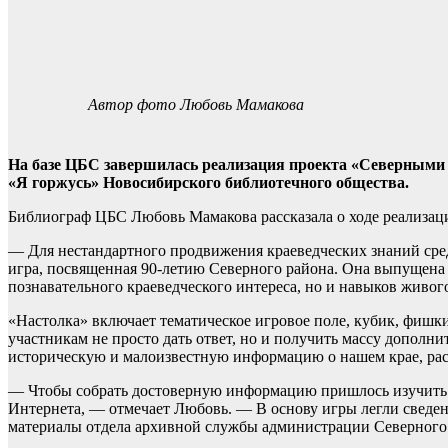
Автор фото Любовь Мамакова
На базе ЦБС завершилась реализация проекта «Северными т
«Я горжусь» Новосибирского библиотечного общества.
Библиограф ЦБС Любовь Мамакова рассказала о ходе реализац
— Для нестандартного продвижения краеведческих знаний сред
игра, посвященная 90-летию Северного района. Она выпущена 
познавательного краеведческого интереса, но и навыков живо
«Настолка» включает тематическое игровое поле, кубик, фишки
участникам не просто дать ответ, но и получить массу допол
историческую и малоизвестную информацию о нашем крае, расс
— Чтобы собрать достоверную информацию пришлось изучить б
Интернета, — отмечает Любовь. — В основу игры легли сведени
материалы отдела архивной службы администрации Северного 