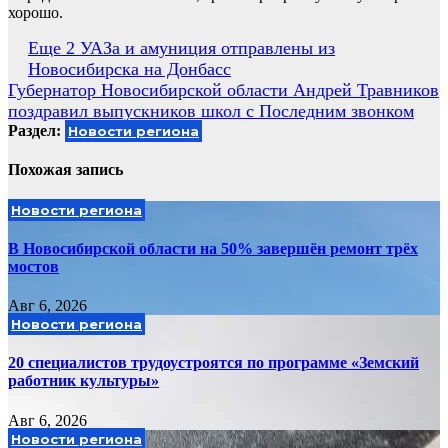
хорошо.
Навигация
Еще 2 УАЗа и амуниция отправлены из
Новосибирска на Донбасс
по
Губернатор Новосибирской области Андрей Травников
записям
поздравил выпускников школ с Последним звонком
Раздел:
Новости региона
Похожая запись
Новости региона
В Новосибирской области на 50% завершён ремонт трёх
мостов
Авг 6, 2026
Новости региона
20 специалистов трудоустроятся по программе «Земский
работник культуры»
Авг 6, 2026
Новости региона