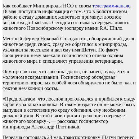
Как сообщает Минприроды НСО в своем
телеграмм-канале
,
18 мая поступила информация о том, что в Болотнинском
районе к стаду домашних животных примкнул лосенок
возрастом до 1 месяца. Сегодня состоялась передача дикого
животного Новосибирскому зоопарку имени Р.А. Шило.
Местный фермер Николай Солодянкин, обнаруживший дикое
животное среди своих, сразу же обратился в минприроды,
ухаживал за лосенком и дал ему имя Шатун. По факту
сообщения к нему выехали госинспектор отдела охраны
животного мира и специалист управления ветеринарии.
Осмотр показал, что лосенок здоров, не ранен, нуждается в
молочном вскармливании. Госинспектор обследовал
территорию, взрослых особей лося обнаружено не было, как и
фактов незаконной охоты.
«Предполагаем, что лосенок проголодался и прибился к стаду
коров из-за запаха молока. В таком возрасте он не может быть
выпущен в естественную среду обитания, ему необходим
должный уход. В этой связи принято решение о передаче
животного зоопарку», — рассказал госинспектор
минприроды Александр Плотников.
Передача состоялась 23 мая, транспортировку Шатун перенес