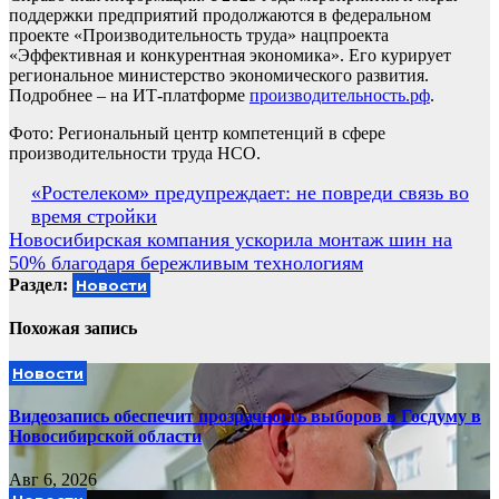
поддержки предприятий продолжаются в федеральном
проекте «Производительность труда» нацпроекта
«Эффективная и конкурентная экономика». Его курирует
региональное министерство экономического развития.
Подробнее – на ИТ-платформе
производительность.рф
.
Фото: Региональный центр компетенций в сфере
производительности труда НСО.
Навигация
«Ростелеком» предупреждает: не повреди связь во
время стройки
по
Новосибирская компания ускорила монтаж шин на
записям
50% благодаря бережливым технологиям
Раздел:
Новости
Похожая запись
Новости
Видеозапись обеспечит прозрачность выборов в Госдуму в
Новосибирской области
Авг 6, 2026