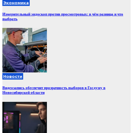
Экономика
Измерительный эндоскоп против просмотровых: в чём разница и что
выбрать
Новости
Видеозапись обеспечит прозрачность выборов в Госдуму в
Новосибирской области