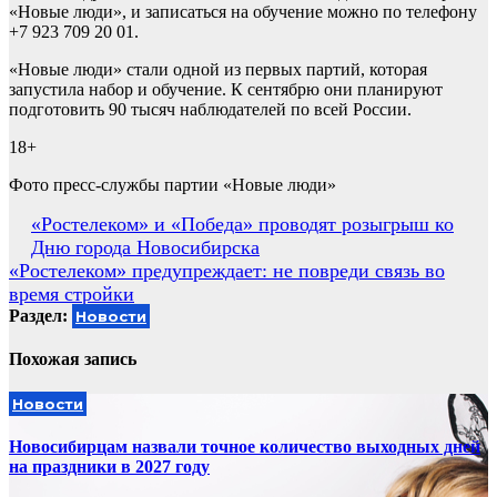
«Новые люди», и записаться на обучение можно по телефону
+7 923 709 20 01.
«Новые люди» стали одной из первых партий, которая
запустила набор и обучение. К сентябрю они планируют
подготовить 90 тысяч наблюдателей по всей России.
18+
Фото пресс-службы партии «Новые люди»
Навигация
«Ростелеком» и «Победа» проводят розыгрыш ко
Дню города Новосибирска
по
«Ростелеком» предупреждает: не повреди связь во
записям
время стройки
Раздел:
Новости
Похожая запись
Новости
Новосибирцам назвали точное количество выходных дней
на праздники в 2027 году