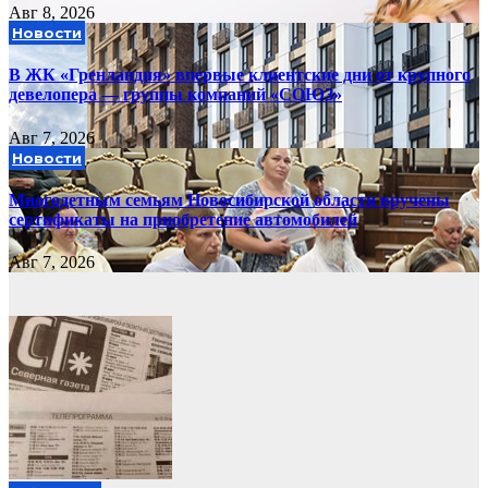
Авг 8, 2026
Новости
В ЖК «Гренландия» впервые клиентские дни от крупного
девелопера — группы компаний «СОЮЗ»
Авг 7, 2026
Новости
Многодетным семьям Новосибирской области вручены
сертификаты на приобретение автомобилей
Авг 7, 2026