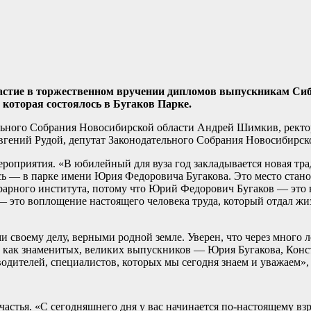
частие в торжественном вручении дипломов выпускникам Си
 которая состоялось в Бугаков Парке.
ельного Собрания Новосибирской области Андрей Шимкив, рект
гений Рудой, депутат Законодательного Собрания Новосибирско
роприятия. «В юбилейный для вуза год закладывается новая тра
 — в парке имени Юрия Федоровича Бугакова. Это место стано
рарного института, потому что Юрий Федорович Бугаков — это 
— это воплощение настоящего человека труда, который отдал жиз
 своему делу, верными родной земле. Уверен, что через много л
ть, как знаменитых, великих выпускников — Юрия Бугакова, Кон
дителей, специалистов, которых мы сегодня знаем и уважаем»,
стья. «С сегодняшнего дня у вас начинается по-настоящему взр