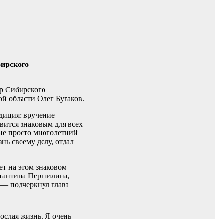
бирского
ор Сибирского
й области Олег Бугаков.
диция: вручение
вится знаковым для всех
не просто многолетний
нь своему делу, отдал
ет на этом знаковом
стантина Першилина,
 — подчеркнул глава
ослая жизнь. Я очень