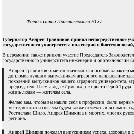
Фото с сайта Правительства НСО
Губернатор Андрей Травников принял непосредственное у
государственного университета инженерии и биотехнологий,
В церемонии также приняли участие Председатель Законодат
государственного университета инженерии и биотехнологий Ев
Андрей Травников отметил значимость и особый характер ме
дипломов лучшим выпускникам аграрного направление здесь
поколений выпускников нашего аграрного университета, аг
председатель Племзавода «Ирмень», не просто Герой Труда 
жизнь людям — жителям села.
Желаю вам, чтобы вы нашли себя в профессии, были верными
месте, кого-то из вас мы будем также отмечать и вспомина
Ростислава Шило, Андрея Шимкива и многих, многих руково
региона.
Андрей Шимкив пожелал выпускникам успеха, здоровья и сча