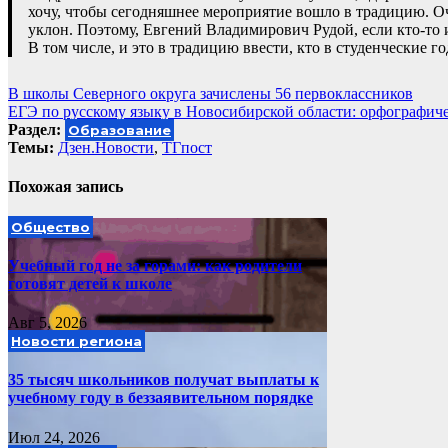
хочу, чтобы сегодняшнее мероприятие вошло в традицию. О
уклон. Поэтому, Евгений Владимирович Рудой, если кто-то и
В том числе, и это в традицию ввести, кто в студенческие г
Навигация
В школы Северного округа зачислены 56 первоклассников
ЕГЭ по русскому языку в Новосибирской области: орфографич
по
Раздел:
Образование
записям
Темы:
Дзен.Новости
,
ТГпост
Похожая запись
Общество
Учебный год не за горами: как родители
готовят детей к школе
Авг 5, 2026
Новости региона
35 тысяч школьников получат выплаты к
учебному году в беззаявительном порядке
Июл 24, 2026