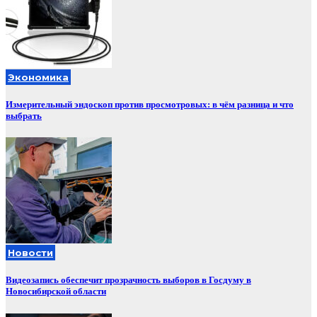
Экономика
Измерительный эндоскоп против просмотровых: в чём разница и что
выбрать
Новости
Видеозапись обеспечит прозрачность выборов в Госдуму в
Новосибирской области