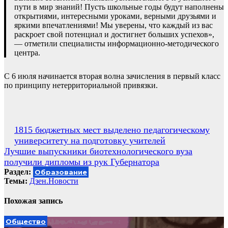
пути в мир знаний! Пусть школьные годы будут наполнены
открытиями, интересными уроками, верными друзьями и
яркими впечатлениями! Мы уверены, что каждый из вас
раскроет свой потенциал и достигнет больших успехов»,
— отметили специалисты информационно-методического
центра.
С 6 июля начинается вторая волна зачисления в первый класс
по принципу нетерриториальной привязки.
Навигация
1815 бюджетных мест выделено педагогическому
университету на подготовку учителей
по
Лучшие выпускники биотехнологического вуза
записям
получили дипломы из рук Губернатора
Раздел:
Образование
Темы:
Дзен.Новости
Похожая запись
Общество