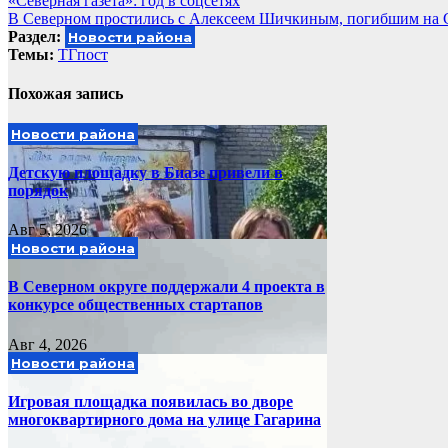
Навигация
«Северная газета»: год в соцсетях
В Северном простились с Алексеем Шичкиным, погибшим на
по
Раздел:
Новости района
записям
Темы:
ТГпост
Похожая запись
Новости района
Детскую площадку в Биазе привели в
порядок
Авг 5, 2026
Новости района
В Северном округе поддержали 4 проекта в
конкурсе общественных стартапов
Авг 4, 2026
Новости района
Игровая площадка появилась во дворе
многоквартирного дома на улице Гагарина