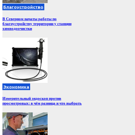
Благоустройство
В Северном начаты работы по
благоустройству территории у станции
химводоочистки
Экономика
Измерительный эндоскоп против
просмотровых: в чём разница и что выбрать