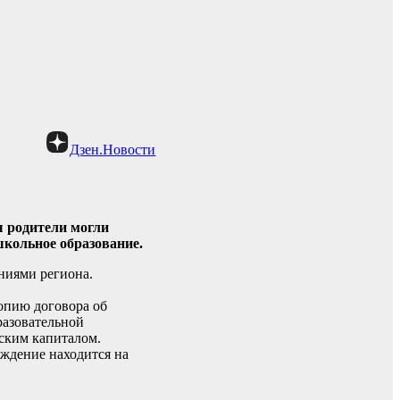
Дзен.Новости
 родители могли
школьное образование.
ниями региона.
опию договора об
разовательной
ским капиталом.
еждение находится на