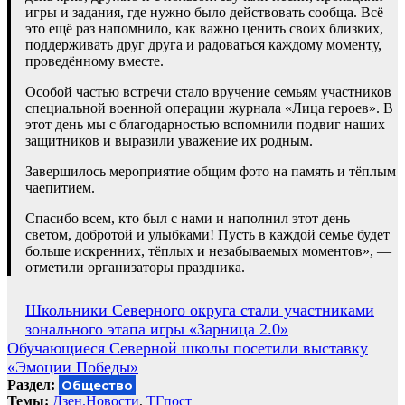
игры и задания, где нужно было действовать сообща. Всё
это ещё раз напомнило, как важно ценить своих близких,
поддерживать друг друга и радоваться каждому моменту,
проведённому вместе.
Особой частью встречи стало вручение семьям участников
специальной военной операции журнала «Лица героев». В
этот день мы с благодарностью вспомнили подвиг наших
защитников и выразили уважение их родным.
Завершилось мероприятие общим фото на память и тёплым
чаепитием.
Спасибо всем, кто был с нами и наполнил этот день
светом, добротой и улыбками! Пусть в каждой семье будет
больше искренних, тёплых и незабываемых моментов», —
отметили организаторы праздника.
Навигация
Школьники Северного округа стали участниками
зонального этапа игры «Зарница 2.0»
по
Обучающиеся Северной школы посетили выставку
записям
«Эмоции Победы»
Раздел:
Общество
Темы:
Дзен.Новости
,
ТГпост