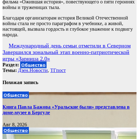
фильма «Ожившая история», повествующего о пяти героинях
войны и труженицах тыла.
Благодаря организаторам история Великой Отечественной
войны стала не просто параграфом в учебнике, а живой,
настоящей, вызвала гордость и глубокое уважение к подвигу
народа.
Навигация
Международный день семьи отметили в Северном
Завершился зональный этап военно-патриотической
по
игры «Зарница 2.0»
записям
Раздел:
Общество
Темы:
Дзен.Новости
,
ТГпост
Похожая запись
Общество
Книга Павла Бажова «Уральские были» представлена в
доме-музее в Бергуле
Авг 8, 2026
Общество