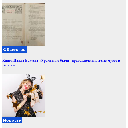
Общество
Книга Павла Бажова «Уральские были» представлена в доме-музее в
Бергуле
Новости