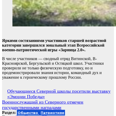
Яркими состязаниями участников старшей возрастной
категории завершился зональный этап Всероссийской
военно-патриотической игры «Зарница 2.0».
В числе участников — сводный отряд Витинской
, В-
Красноярской, Бергульской и Остяцкой школ. Участники
проверили не только физическую подготовку, но и
продемонстрировали знания истории, командный дух и
уважение к героическому прошлому России.
Навигация
Обучающиеся Северной школы посетили выставку
«Эмоции Победы»
по
Военнослужащий из Северного отмечен
записям
государственными наградами
Раздел:
Общество
Патриотизм