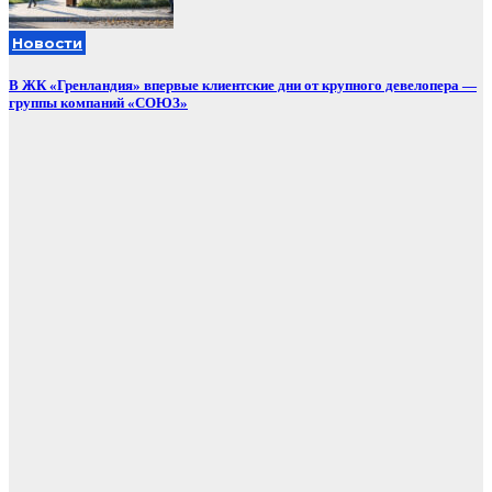
Новости
В ЖК «Гренландия» впервые клиентские дни от крупного девелопера —
группы компаний «СОЮЗ»