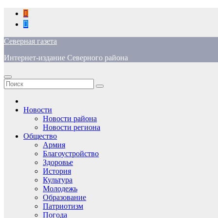
Перейти
к
содержимому
Северная газета
Интернет-издание Северного района
Новости
Новости района
Новости региона
Общество
Армия
Благоустройство
Здоровье
История
Культура
Молодежь
Образование
Патриотизм
Погода