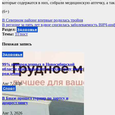
которые содержатся в них, собрали медицинскую аптечку, а та
(6+)
Навигация
В Северном районе впервые родилась тройня
В регионе за пять лет вдвое снизилась заболеваемость ВИЧ-ин
по
Раздел:
Здоровье
записям
Темы:
ТГпост
Похожая запись
Здоровье
99% новорожденных в Новосибирской
области прикладывают к груди сразу после
рождения
Авг 7, 2026
Спорт
В Биазе прошел турнир по дартсу и
армрестлингу
Авг 3, 2026