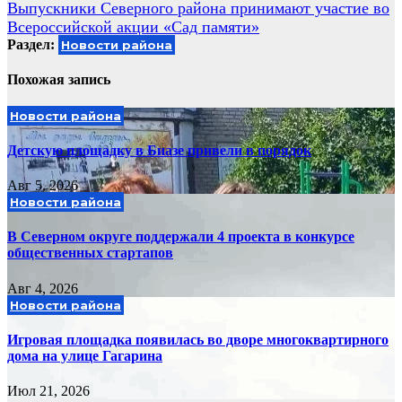
Выпускники Северного района принимают участие во
записям
Всероссийской акции «Сад памяти»
Раздел:
Новости района
Похожая запись
Новости района
Детскую площадку в Биазе привели в порядок
Авг 5, 2026
Новости района
В Северном округе поддержали 4 проекта в конкурсе
общественных стартапов
Авг 4, 2026
Новости района
Игровая площадка появилась во дворе многоквартирного
дома на улице Гагарина
Июл 21, 2026