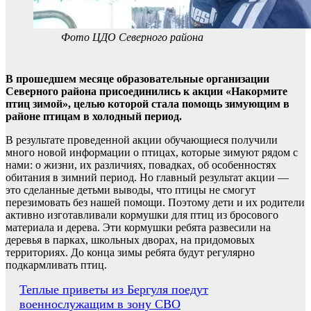
Фото ЦДО Северного района
В прошедшем месяце образовательные организации
Северного района присоединились к акции «Накормите
птиц зимой», целью которой стала помощь зимующим в
районе птицам в холодный период.
В результате проведенной акции обучающиеся получили
много новой информации о птицах, которые зимуют рядом с
нами: о жизни, их различиях, повадках, об особенностях
обитания в зимний период. Но главный результат акции —
это сделанные детьми выводы, что птицы не смогут
перезимовать без нашей помощи. Поэтому дети и их родители
активно изготавливали кормушки для птиц из бросового
материала и дерева. Эти кормушки ребята развесили на
деревья в парках, школьных дворах, на придомовых
территориях. До конца зимы ребята будут регулярно
подкармливать птиц.
Навигация
Теплые приветы из Бергуля поедут
военнослужащим в зону СВО
по