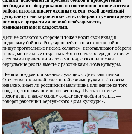
силами, исполняются просьбы бойцов в приобретении
необходимого оборудования, на постоянной основе жители
района изготавливают окопные свечи, сухой армейский
душ, плетут маскировочные сети, собирают гуманитарную
помощь с предметами первой необходимости,
медикаментами и сладостями.
Дети не остаются в стороне и тоже вносят свой вклад в
поддержку бойцов. Регулярно ребята со всех школ района
пишут трогательные письма солдатам, изготавливают обереги
и поздравительные открытки. Вот и сейчас, очередные письма
с теплыми приветами и словами поддержки написали
бергульские ребята вместе с работниками Дома культуры.
«Ребята поздравили военнослужащих с Днём защитника
Отечества открыткой, сделанной своими руками. И совсем
неважно, знает ли российский мальчишка или девчонка того
солдата, которому они шлют весточку. Пусть эти письма
греют душу и дарят сердцу солдат свет любви и тепла, —
говорят работники Бергульского Дома культуры».