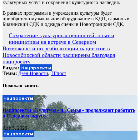
культурных услуг и сохранения культурного наследия.
В рамках программы в учреждения культуры будет
приобретено музыкальное оборудование в КДЦ, гармонь в
Биазинский СДК и одежда сцены в Новотроицкий СДК.
Навигация
Сохранение культурных ценностей: опыт и
инициативы на встрече в Северном
по
Возможности по реабилитации пациентов в
записям
Новосибирской области расширены благодаря
нацпроекту
Раздел:
Нацпроекты
Темы:
Дзен.Новости
,
ТГпост
Похожая запись
Нацпроекты
Нацпроекты «Культура» и «Семья» продолжают работать
в Северном округе
Авг 5, 2026
Нацпроекты