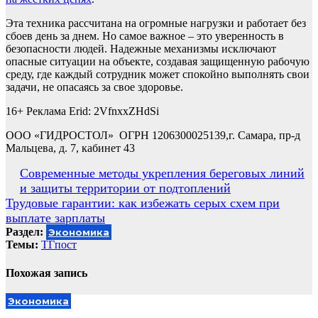
Эта техника рассчитана на огромные нагрузки и работает без
сбоев день за днем. Но самое важное – это уверенность в
безопасности людей. Надежные механизмы исключают
опасные ситуации на объекте, создавая защищенную рабочую
среду, где каждый сотрудник может спокойно выполнять свои
задачи, не опасаясь за свое здоровье.
16+ Реклама Erid: 2VfnxxZHdSi
ООО «ГИДРОСТОЛ» ОГРН 1206300025139,г. Самара, пр-д
Мальцева, д. 7, кабинет 43
Навигация
Современные методы укрепления береговых линий
и защиты территории от подтоплений
по
Трудовые гарантии: как избежать серых схем при
записям
выплате зарплаты
Раздел:
Экономика
Темы:
ТГпост
Похожая запись
Экономика