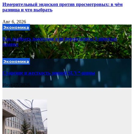
Измерительный эндоскоп против просмотровых: в чём
разница и что выбрать
Авг 6, 2026
Экономика
Как выбрать памятник и не переплатить: 5 простых
правил
Июл 27, 2026
Экономика
Старение и жесткость зимней SUV*-шины
Июл 27, 2026