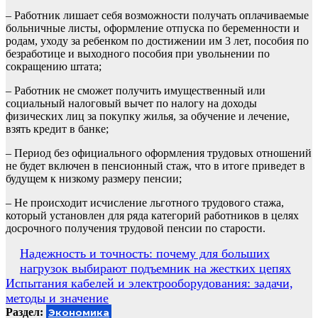
– Работник лишает себя возможности получать оплачиваемые
больничные листы, оформление отпуска по беременности и
родам, уходу за ребенком по достижении им 3 лет, пособия по
безработице и выходного пособия при увольнении по
сокращению штата;
– Работник не сможет получить имущественный или
социальный налоговый вычет по налогу на доходы
физических лиц за покупку жилья, за обучение и лечение,
взять кредит в банке;
– Период без официального оформления трудовых отношений
не будет включен в пенсионный стаж, что в итоге приведет в
будущем к низкому размеру пенсии;
– Не происходит исчисление льготного трудового стажа,
который установлен для ряда категорий работников в целях
досрочного получения трудовой пенсии по старости.
Навигация
Надежность и точность: почему для больших
нагрузок выбирают подъемник на жестких цепях
по
Испытания кабелей и электрооборудования: задачи,
записям
методы и значение
Раздел:
Экономика