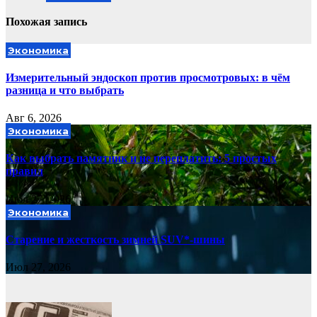
Похожая запись
Экономика
Измерительный эндоскоп против просмотровых: в чём
разница и что выбрать
Авг 6, 2026
Экономика
Как выбрать памятник и не переплатить: 5 простых
правил
Июл 27, 2026
Экономика
Старение и жесткость зимней SUV*-шины
Июл 27, 2026